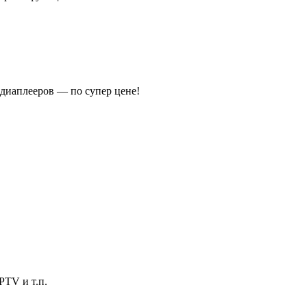
диаплееров — по супер цене!
PTV и т.п.