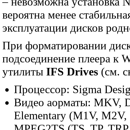
– невозможна установка 
вероятна менее стабильная
эксплуатации дисков родн
При форматировании дис
подсоединение плеера к 
утилиты
IFS Drives
(см. с
Процессор: Sigma Desi
Видео aорматы: MKV, 
Elementary (M1V, M2V,
MPEG2TS (TS, TP, TRP